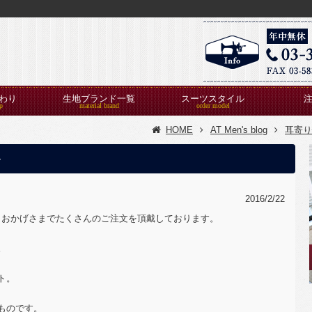
わり
生地ブランド一覧
スーツスタイル
HOME
AT Men's blog
耳寄り
ト
2016/2/22
り、おかげさまでたくさんのご注文を頂戴しております。
。
ト。
ものです。