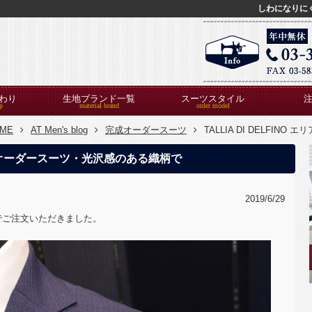
しわになりに
わり
生地ブランド一覧
スーツスタイル
ME
AT Men's blog
完成オーダースーツ
TALLIA DI DELFI
リア3.1オーダースーツ・光沢感のある織柄で
2019/6/29
1）でご注文いただきました。