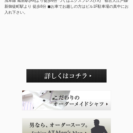
浅草線 蔵前駅(A4)より徒歩6分 つくばエクスプレス(TX) 都営大江戸線⁄
新御徒町駅より 徒歩8分 ◼︎お車でお越しの方はビル1F駐車場の真中にお
入れ下さい。