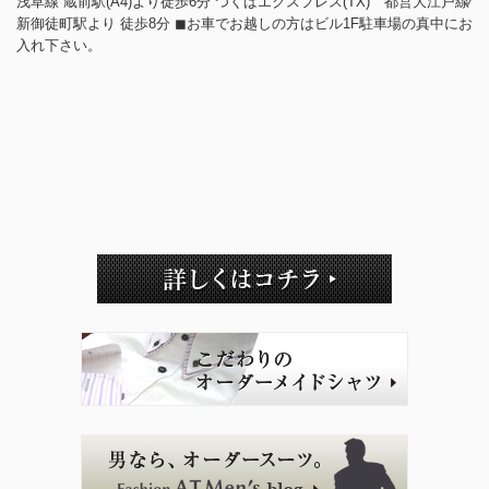
浅草線 蔵前駅(A4)より徒歩6分 つくばエクスプレス(TX) 都営大江戸線⁄
新御徒町駅より 徒歩8分 ◼︎お車でお越しの方はビル1F駐車場の真中にお
入れ下さい。