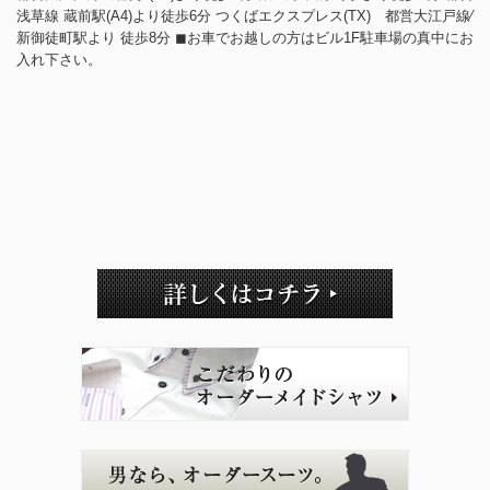
浅草線 蔵前駅(A4)より徒歩6分 つくばエクスプレス(TX) 都営大江戸線⁄
新御徒町駅より 徒歩8分 ◼︎お車でお越しの方はビル1F駐車場の真中にお
入れ下さい。