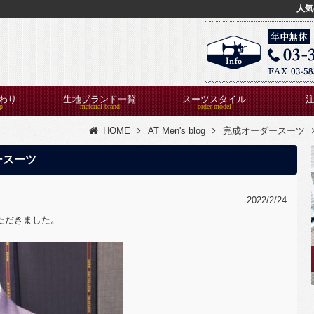
人気
わり
生地ブランド一覧
スーツスタイル
HOME
AT Men's blog
完成オーダースーツ
ースーツ
2022/2/24
いただきました。