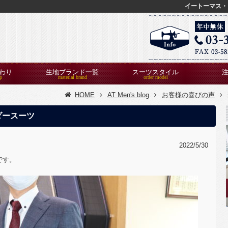
イートーマス・
わり
生地ブランド一覧
スーツスタイル
HOME
AT Men's blog
お客様の喜びの声
ダースーツ
2022/5/30
です。