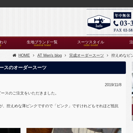
わり
生地ブランド一覧
スーツスタイル
HOME
AT Men's blog
完成オーダースーツ
控えめなピ
ースのオーダースーツ
2019/11/8
ピースのご注文をいただきました。
が、控えめな薄ピンクですので「ピンク」ですけれどもそれほど抵抗