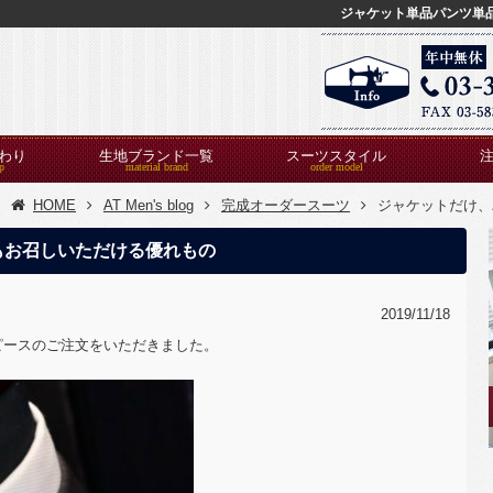
ジャケット単品パンツ単
わり
生地ブランド一覧
スーツスタイル
HOME
AT Men's blog
完成オーダースーツ
ジャケットだけ、
もお召しいただける優れもの
2019/11/18
ピースのご注文をいただきました。