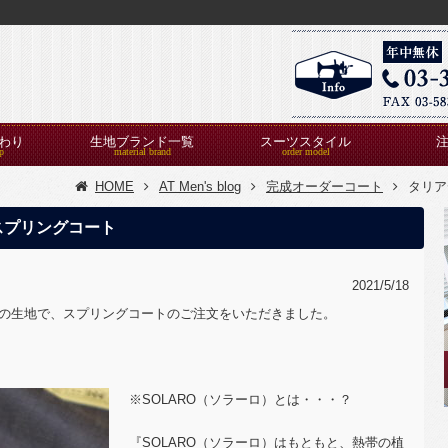
わり
生地ブランド一覧
スーツスタイル
HOME
AT Men's blog
完成オーダーコート
タリア
スプリングコート
2021/5/18
の
生地で、スプリングコートのご注文をいただきました。
※SOLARO（ソラーロ）とは・・・？
『SOLARO（ソラーロ）はもともと、熱帯の植