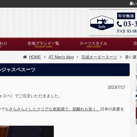
暑い
わり
生地ブランド一覧
スーツスタイル
HOME
AT Men's blog
完成オーダースーツ
暑い夏
ルジャスペスーツ
2023/7/17
ジャスペ）
でご注文いただきました。
中でも
さらさらとしたクリアな表面感で、肌離れも良く、
日本の真夏を