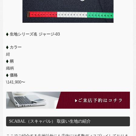
生地シリーズ名 ジャージ-03
カラー
紺
柄
織柄
価格
\141,900〜
SCABAL（スキャバル） 取扱い生地の紹介
ここでご紹介する生地以外にも店内には多数ディスプレイしておりま