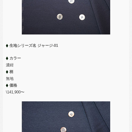
生地シリーズ名 ジャージ-01
カラー
濃紺
柄
無地
価格
\141,900〜