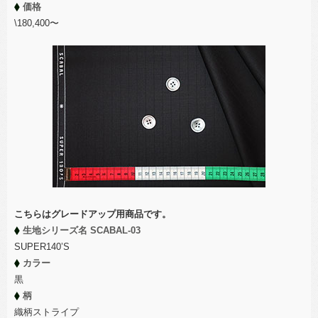
価格
\180,400〜
こちらはグレードアップ用商品です。
生地シリーズ名 SCABAL-03
SUPER140’S
カラー
黒
柄
織柄ストライプ