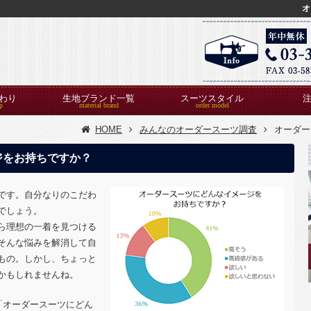
オ
わり
生地ブランド一覧
スーツスタイル
HOME
みんなのオーダースーツ調査
オーダー
ジをお持ちですか？
です。自分なりのこだわ
でしょう。
ら理想の一着を見つける
そんな悩みを解消して自
もの。しかし、ちょっと
かもしれませんね。
「オーダースーツにどん