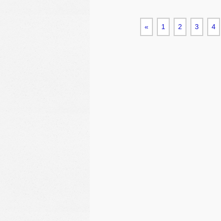
«
1
2
3
4