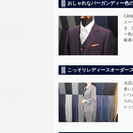
おしゃれなバーガンディー色
CA
スー
き、
ー色
級者
こっそりレディースオーダー
当店
多い
いつ
らの
レッ