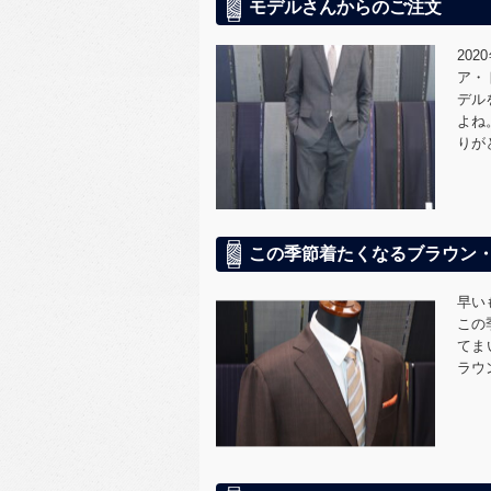
モデルさんからのご注文
20
ア・
デル
よね
りが
この季節着たくなるブラウン
早い
この
てま
ラウ