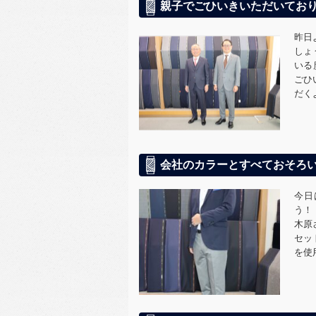
親子でごひいきいただいてお
昨日
しょ
いる
ごひ
だく
会社のカラーとすべておそろ
今日
う！
木原
セッ
を使