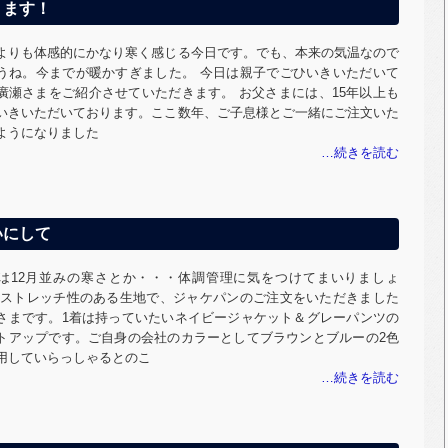
ります！
よりも体感的にかなり寒く感じる今日です。でも、本来の気温なので
うね。今までが暖かすぎました。 今日は親子でごひいきいただいて
廣瀬さまをご紹介させていただきます。 お父さまには、15年以上も
いきいただいております。ここ数年、ご子息様とご一緒にご注文いた
ようになりました
いにして
は12月並みの寒さとか・・・体調管理に気をつけてまいりましょ
 ストレッチ性のある生地で、ジャケパンのご注文をいただきました
さまです。1着は持っていたいネイビージャケット＆グレーパンツの
トアップです。ご自身の会社のカラーとしてブラウンとブルーの2色
用していらっしゃるとのこ