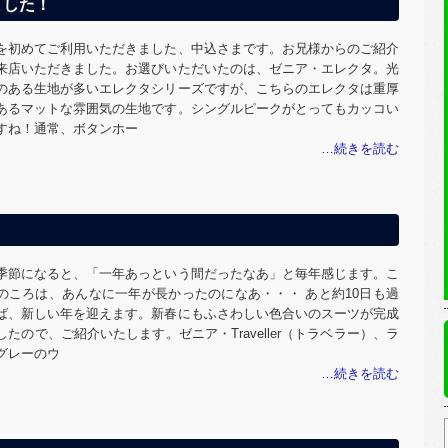
ました！
を初めてご利用いただきました、中込さまです。お兄様からのご紹介
来店いただきました。お選びいただいたのは、ゼニア・エレクタ。光
のある生地が多いエレクタシリーズですが、こちらのエレクタは重厚
あるマットな雰囲気の生地です。シングルピークがとってもカッコい
すね！通常、ボタンホー
季節になると、「一年あっという間だったなあ」と毎年感じます。こ
のころは、あんなに一年が長かったのになあ・・・ あと約10日も過
ば、新しい年を迎えます。新春にもふさわしい色合いのスーツが完成
したので、ご紹介いたします。ゼニア・Traveller（トラベラー）、ラ
グレーのウ