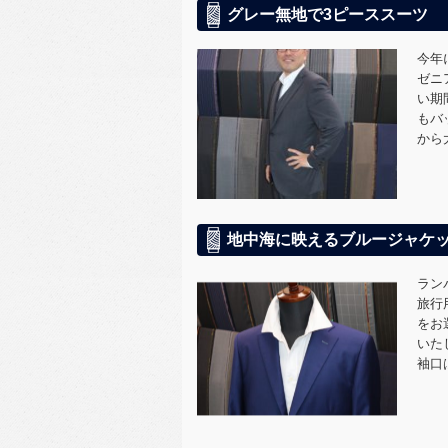
グレー無地で3ピーススーツ
今年
ゼニ
い期
もバ
から
地中海に映えるブルージャケ
ラン
旅行
をお
いた
袖口