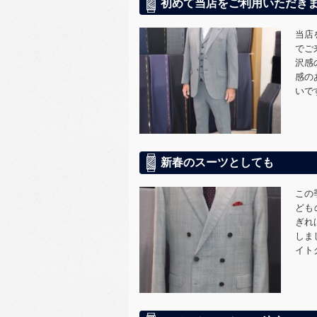
初めて当店をご利用いただき
当店
でご
沢感
感の
いで
新春のスーツとしても
この
ども
ぎれ
しま
イト