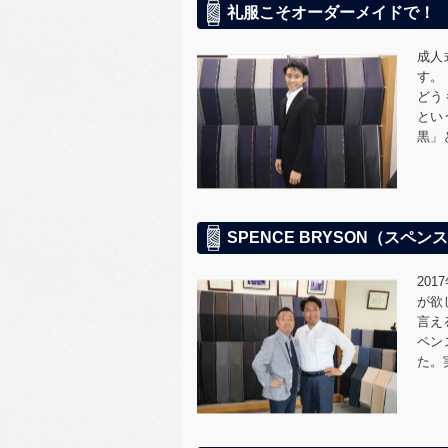
礼服こそオーダーメイドで！
成人
す。
どう
とい
黒」
SPENCE BRYSON（ス
20
が欲
言え
ペン
た。