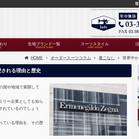
世
わり
生地ブランド一覧
スーツスタイル
HOME
オーダースーツコラム
着こなし
世界中か
愛される理由と歴史
上の国や地域で展開して
ミリー企業としても知ら
されているのでしょう
れている理由を、その歴