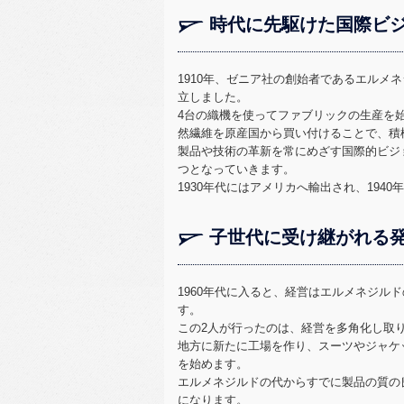
時代に先駆けた国際ビ
1910年、ゼニア社の創始者であるエルメ
立しました。
4台の織機を使ってファブリックの生産を
然繊維を原産国から買い付けることで、積
製品や技術の革新を常にめざす国際的ビジ
つとなっていきます。
1930年代にはアメリカへ輸出され、194
子世代に受け継がれる
1960年代に入ると、経営はエルメネジル
す。
この2人が行ったのは、経営を多角化し取り
地方に新たに工場を作り、スーツやジャケ
を始めます。
エルメネジルドの代からすでに製品の質の
になります。