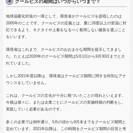
クールビズの期間はいつからいつまで？
地球温暖化対策の一環として、環境省がクールビズを提唱したのは
2005
年のことです。クールビズの定義とは、夏に
28
度以上の室温に対
応できるよう、ネクタイや上着をなるべく着用しない服装を選ぶこと
をいいます。
環境省はこれまで、クールビズのおおまかな期間を提示してきまし
た。たとえば
2020
年のクールビズ期間は
5
月
1
日から
9
月
30
日までとさ
れていました。
しかし
2021
年度以降は、環境省はクールビズ期間に関する特別なアナ
ウンスをしていません。
これは、クールビズの文化が十分に根づいたことの現れといえます。
今後は個々に、または企業ごとにクールビズの実施時期の判断をし、
実践していく必要があるのです。
多くの企業では例年通り、
5
月の頭から
9
月末までをクールビズ期間と
定めています。
2021
年以降は、この時期をクールビズ期間の目安と考