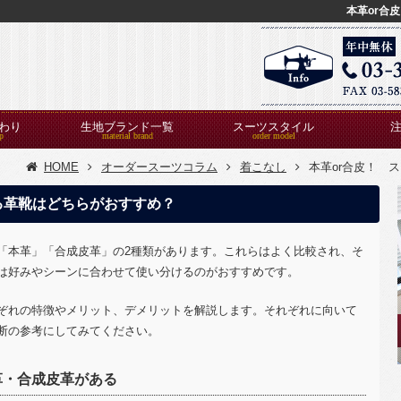
本革or合
わり
生地ブランド一覧
スーツスタイル
HOME
オーダースーツコラム
着こなし
本革or合皮！ 
る革靴はどちらがおすすめ？
「本革」「合成皮革」の
2
種類があります。これらはよく比較され、そ
は好みやシーンに合わせて使い分けるのがおすすめです。
ぞれの特徴やメリット、デメリットを解説します。それぞれに向いて
断の参考にしてみてください。
革・合成皮革がある