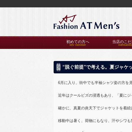
初めての方へ
当店のこだ
“脱ぐ前提”で考える。夏ジャケ
6月に入り、街中でも半袖シャツ姿の方を
近年はクールビズの浸透もあり、「夏にジ
確かに、真夏の炎天下でジャケットを着続
移動中は暑く、荷物にもなり、汗やシワも