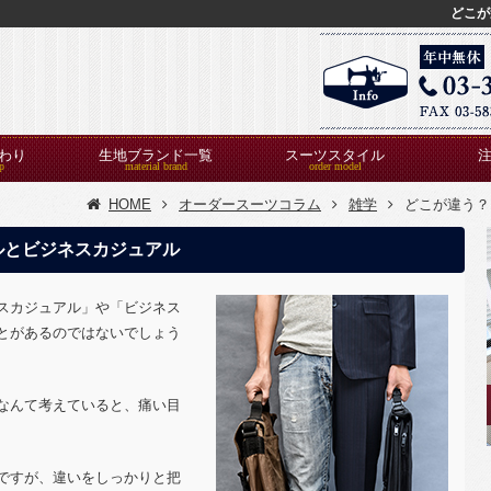
どこが
わり
生地ブランド一覧
スーツスタイル
HOME
オーダースーツコラム
雑学
どこが違う？
ルとビジネスカジュアル
スカジュアル」や「ビジネス
とがあるのではないでしょう
なんて考えていると、痛い目
ですが、違いをしっかりと把