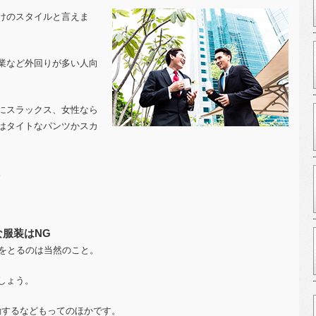
けのスタイルと言えま
業など外回りが多い人向
にスラックス、女性なら
はタイトなパンツかスカ
。
服装はNG
度をとるのは当然のこと。
しょう。
勤するなどもってのほかです。