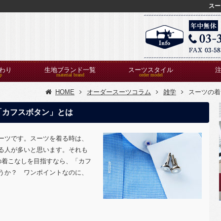
スー
わり
生地ブランド一覧
スーツスタイル
HOME
オーダースーツコラム
雑学
スーツの着
「カフスボタン」とは
ーツです。スーツを着る時は、
る人が多いと思います。それも
の着こなしを目指すなら、「カフ
うか？ ワンポイントなのに、