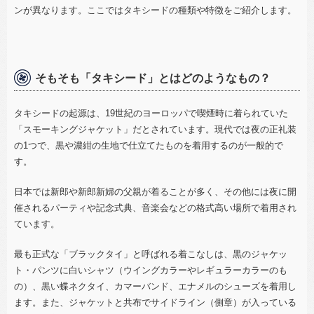
ンが異なります。ここではタキシードの種類や特徴をご紹介します。
そもそも「タキシード」とはどのようなもの？
タキシードの起源は、
19
世紀のヨーロッパで喫煙時に着られていた
「スモーキングジャケット」だとされています。現代では夜の正礼装
の
1
つで、黒や濃紺の生地で仕立てたものを着用するのが一般的で
す。
日本では新郎や新郎新婦の父親が着ることが多く、その他には夜に開
催されるパーティや記念式典、音楽会などの格式高い場所で着用され
ています。
最も正式な「ブラックタイ」と呼ばれる着こなしは、黒のジャケッ
ト・パンツに白いシャツ（ウイングカラーやレギュラーカラーのも
の）、黒い蝶ネクタイ、カマーバンド、エナメルのシューズを着用し
ます。また、ジャケットと共布でサイドライン（側章）が入っている