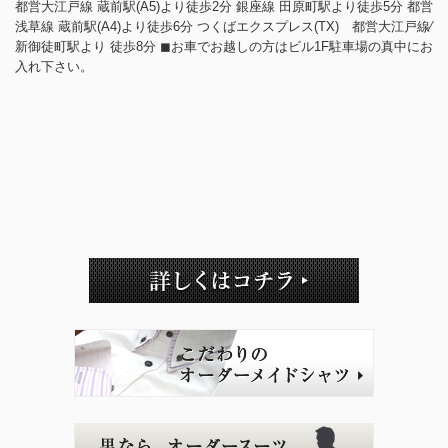
都営大江戸線 蔵前駅(A5)より徒歩2分 銀座線 田原町駅より徒歩5分 都営
浅草線 蔵前駅(A4)より徒歩6分 つくばエクスプレス(TX) 都営大江戸線⁄
新御徒町駅より 徒歩8分 ◼︎お車でお越しの方はビル1F駐車場の真中にお
入れ下さい。