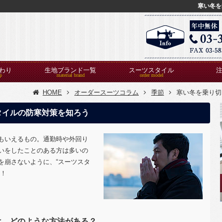
寒い冬を
わり
生地ブランド一覧
スーツスタイル
HOME
オーダースーツコラム
季節
寒い冬を乗り切
タイルの防寒対策を知ろう
もいえるもの。通勤時や外回り
いをしたことのある方は多いの
を崩さないように、“スーツスタ
う！
は、どのような方法がある？