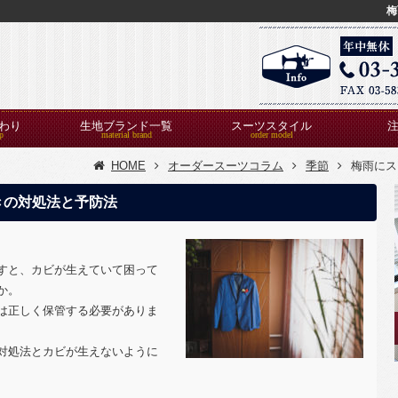
梅
わり
生地ブランド一覧
スーツスタイル
HOME
オーダースーツコラム
季節
梅雨にス
きの対処法と予防法
すと、カビが生えていて困って
か。
は正しく保管する必要がありま
対処法とカビが生えないように