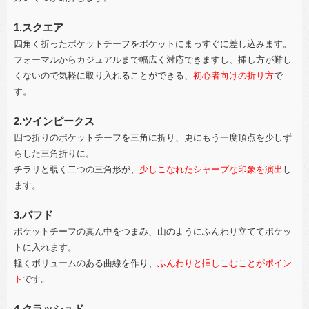
1.スクエア
四角く折ったポケットチーフをポケットにまっすぐに差し込みます。
フォーマルからカジュアルまで幅広く対応できますし、挿し方が難し
くないので気軽に取り入れることができる、
初心者向けの折り方
で
す。
2.ツインピークス
四つ折りのポケットチーフを三角に折り、更にもう一度頂点を少しず
らした三角折りに。
チラリと覗く二つの三角形が、
少しこなれたシャープな印象を演出
し
ます。
3.パフド
ポケットチーフの真ん中をつまみ、山のようにふんわり立ててポケッ
トに入れます。
軽くボリュームのある曲線を作り、
ふんわりと挿しこむことがポイン
ト
です。
4.クラッシュド