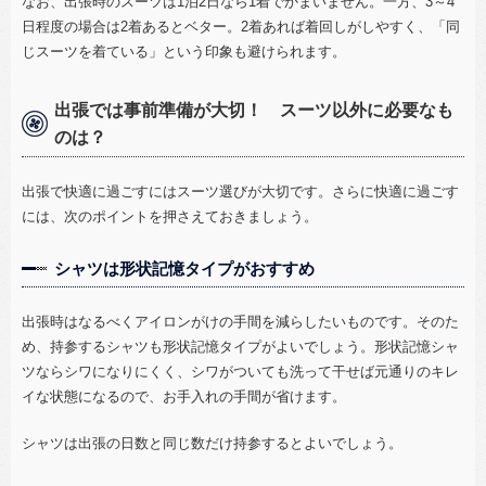
なお、出張時のスーツは
1
泊
2
日なら
1
着でかまいません。一方、
3
～
4
日程度の場合は
2
着あるとベター。
2
着あれば着回しがしやすく、「同
じスーツを着ている」という印象も避けられます。
出張では事前準備が大切！ スーツ以外に必要なも
のは？
出張で快適に過ごすにはスーツ選びが大切です。さらに快適に過ごす
には、次のポイントを押さえておきましょう。
シャツは形状記憶タイプがおすすめ
出張時はなるべくアイロンがけの手間を減らしたいものです。そのた
め、持参するシャツも形状記憶タイプがよいでしょう。形状記憶シャ
ツならシワになりにくく、シワがついても洗って干せば元通りのキレ
イな状態になるので、お手入れの手間が省けます。
シャツは出張の日数と同じ数だけ持参するとよいでしょう。