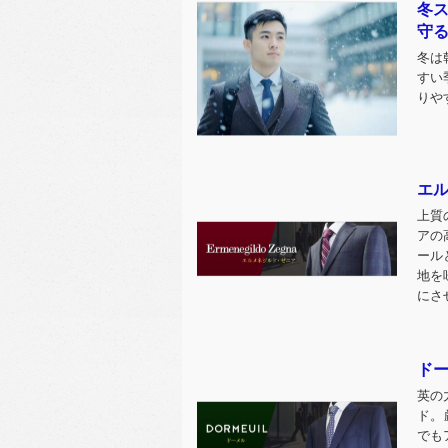
冬
守る
冬は
すい
りや
エ
上質
アの
ール
地を
にさ
ド
英の
ド。
でも