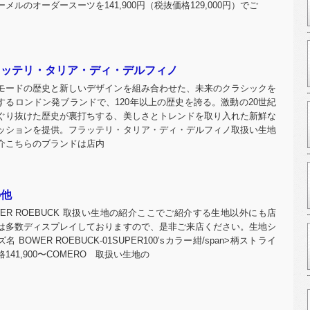
ーメルのオーダースーツを141,900円（税抜価格129,000円）でご
ラッテリ・タリア・ディ・デルフィノ
モードの歴史と新しいデザインを組み合わせた、未来のクラシックを
するロンドン発ブランドで、120年以上の歴史を誇る。激動の20世紀
ぐり抜けた歴史が裏打ちする、美しさとトレンドを取り入れた新鮮な
ッションを提供。フラッテリ・タリア・ディ・デルフィノ取扱い生地
介こちらのブランドは店内
の他
WER ROEBUCK 取扱い生地の紹介ここでご紹介する生地以外にも店
は多数ディスプレイしておりますので、是非ご来店ください。生地シ
名 BOWER ROEBUCK-01SUPER100’sカラー紺/span>柄ストライ
141,900〜COMERO 取扱い生地の