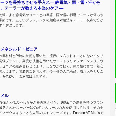
スーツを長持ちさせる手入れ― 静電気・雨・雪・汗から
、テーラーが教える本当のケア ―
乾燥による静電気やコートとの摩擦、雨や雪の影響でスーツが傷みや
季節です。正しいブラッシングの頻度や対処法をテーラー視点で分か
すく解説します。
ルメネジルド・ゼニア
の原材料と伝統の技術を用いた、流行に左右されることのないイタリ
高級ブランド。高度な技術を用いたオーストラリアファインメリノウ
とゼニアの組み合わせにより、しなやかで軽く、弾力性に富む、着心
味わえます。老若男女を問わず、今一番の人気商品。着た人をとりこ
せる色使い、素材感は圧巻です。
ーメル
力強さと仏のやわらかさを両立させた、160余年の歴史を持つブラン
厳選されたスーパー100’s使いのウールのみを使用しており、その中
アマデウスはもっとも人気のあるシリーズです。Fashion AT Men’sで