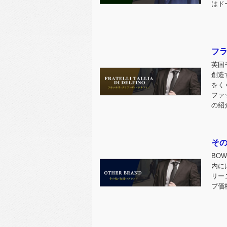
はド
フ
英国
創造
をく
ファ
の紹
そ
BO
内に
リーズ
プ価格